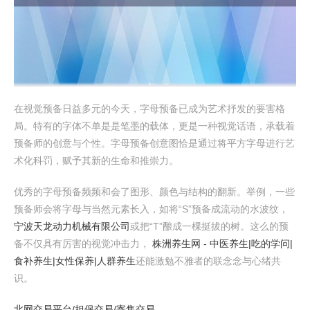
在视觉预备日益多元的今天，字母预备已成为艺术抒发的要害格
局。特有的字体不单是是笔墨的载体，更是一种视觉话语，承载着
预备师的创意与个性。字母预备创意图恰是通过将平方字母进行艺
术化科罚，赋予其新的生命和推崇力。
优秀的字母预备频频和会了图形、颜色与结构的翻新。举例，一些
预备师会将字母与当然元素长入，如将“S”预备成流动的水波纹，
宁波天龙动力机械有限公司
或把“T”酿成一棵挺拔的树。这么的预
备不仅具有厉害的视觉冲击力，
株洲养生网 - 中医养生|吃的学问|
食补养生|女性保养|人群养生
还能激勉不雅者的联念念与心绪共
识。
北网交易平台/担保交易/寄售交易