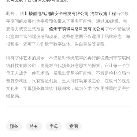
此外，
四川棱酷电气消防安全检测有限公司-消防设施工程
当代数
字期间的发展也为字母预备带来了更多可能性。通过3D建模、动
态着力或交互式预备，
儋州宁萌琪网络科技有限公司
字母不错呈现
出愈加丰富的端倪感和动感。这些创意图不仅适用于品牌标志、海
报预备，还可平方诈欺于数字媒体、告白宣传等界限。
特有字体艺术的展示，不仅是对传统笔墨的再行解说儋州宁萌琪网
络科技有限公司，更是对当代预备好意思学的探索。它让每一个字
母王人成为一件艺术品，展现出无尽的可能性。不管是检朴立场也
曾复杂构图，只有富足创意，王人能打动东谈主心。在改日的视觉
文化中，字母预备将陆续引颈潮水，成为艺术与实用并重的要害推
崇格局。
预备
特有
字母
意图